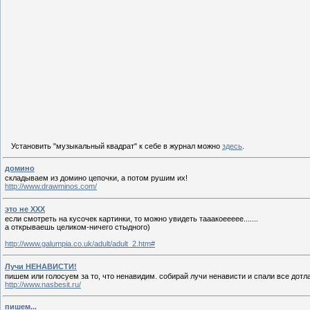
Установить "музыкальный квадрат" к себе в журнал можно
здесь
.
домино
складываем из домино цепочки, а потом рушим их!
http://www.drawminos.com/
это не ХХХ
если смотреть на кусочек картинки, то можно увидеть тааакоеееее.......
а открываешь целиком-ничего стыдного)
http://www.galumpia.co.uk/adult/adult_2.htm#
Лучи НЕНАВИСТИ!
пишем или голосуем за то, что ненавидим. собирай лучи ненависти и спали все дотла
http://www.nasbesit.ru/
пишем...