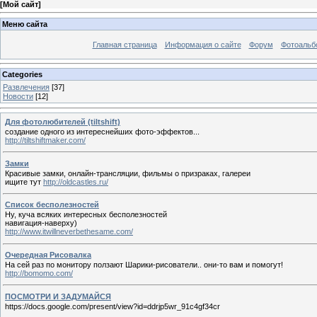
[
Мой сайт
]
Меню сайта
Главная страница
Информация о сайте
Форум
Фотоаль
Categories
Развлечения
[37]
Новости
[12]
Для фотолюбителей (tiltshift)
создание одного из интереснейшиx фото-эффектов...
http://tiltshiftmaker.com/
Замки
Красивые замки, онлайн-трансляции, фильмы о призраках, галереи
ищите тут
http://oldcastles.ru/
Список бесполезностей
Ну, куча всяких интересных бесполезностей
навигация-наверху)
http://www.itwillneverbethesame.com/
Очередная Рисовалка
На сей раз по монитору ползают Шарики-рисователи.. они-то вам и помогут!
http://bomomo.com/
ПОСМОТРИ И ЗАДУМАЙСЯ
https://docs.google.com/present/view?id=ddrjp5wr_91c4gf34cr