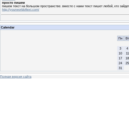
просто пишем
пишем текст на большом пространстве. вместе с нами текст пишет любой, кто зайдет 
http://yourworldoftext.com/
Calendar
Пн
Вт
3
4
10
11
17
18
24
25
31
Полная версия сайта