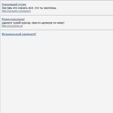
Говорящий путин
Заставь его сказать всё, что ты захочешь
http://esquire.ru/speech
Резня курсоров!
удалите чужой курсор, просто щелкнув по нему!
http://cursoria.ru/
Музыкальный квадратеГ